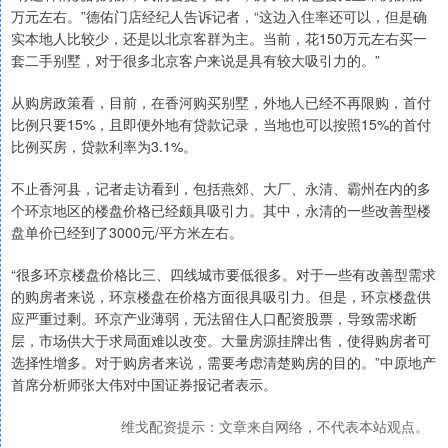
万元左右。”德佑门店经纪人告诉记者，“这边入住率还可以，但是确
实本地人比较少，还是以北京客群为主。当前，花150万元左右买一
套二手别墅，对于很多北京客户来说是具有较大吸引力的。”
从购房政策看，目前，在香河购买别墅，外地人已经不再限购，首付
比例只要15%，且即便外地有贷款记录，当地也可以按照15%的首付
比例买房，贷款利率为3.1%。
不止香河县，记者走访看到，包括燕郊、大厂、永清、霸州在内的多
个环京地区的楼盘价格已经颇具吸引力。其中，永清的一些改善型楼
盘单价已经到了3000元/平方米左右。
“很多环京楼盘价格比三、四线城市要低很多。对于一些有改善型需求
的购房者来说，环京楼盘在价格方面很具吸引力。但是，环京楼盘供
应严重过剩。环京产业薄弱，无法留住人口配资股票，导致需求断
层，市场供大于求局面难以改变。大量房源挂牌出售，使得购房者可
选择性增多。对于购房者来说，需要考虑清楚购房的目的。”中原地产
首席分析师张大伟对中国证券报记者表示。
维戈配资提示：文章来自网络，不代表本站观点。