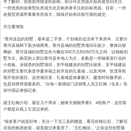
市了解到，受政策持续宽松影响，部分环京房源开始再度受到关注。
一些优质的改善型住房成为北京购房者关注的目标房源。目前，一些
改善型房源带看量有所放大，陆续开始有比较可观的成交。
关注量增加
“香河这边的别墅，基本是二手房，个别项目还没有下来房本。主要分
香河县城和下面乡镇两类。香河县城的别墅类项目比较少，整体比较
稀缺。香河县城的别墅总价大概在300万元到350万元之间，以独栋别
墅为主。购买的人群以香河县本地人为主，多数是一些做家居行业的
小老板。乡镇类的别墅项目，安平镇建设的别墅比较多。安平镇建设
的别墅主要代表是华夏幸福之前开发的孔雀城，以及鸿坤、世茂等前
期开发的项目。这些项目里，孔雀城是体量最大、建造时间最早的，
也是挂牌房源最多的。”当地一家德佑门店销售人员王红梅（化名）告
诉中国证券报记者。
据王红梅介绍，最近几个周末，她每天都能带看3、4组客户，这些客
户都是从线上引流过来的。
“很多客户就是好奇，关注一下北三县的楼盘，看完价格以后，了解完
目前的购房政策，就直接过来看房了。”王红梅说，“之前这些别墅最