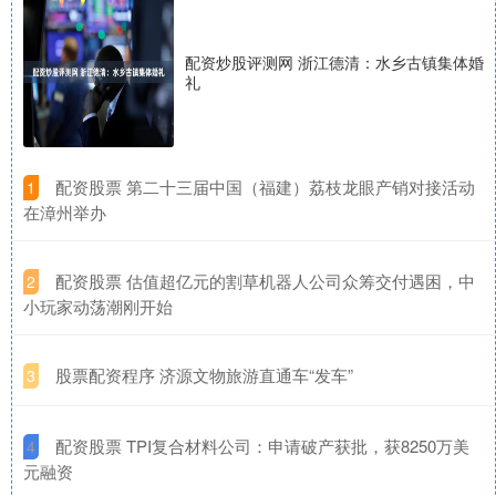
配资炒股评测网 浙江德清：水乡古镇集体婚
礼
​配资股票 第二十三届中国（福建）荔枝龙眼产销对接活动
1
在漳州举办
​配资股票 估值超亿元的割草机器人公司众筹交付遇困，中
2
小玩家动荡潮刚开始
​股票配资程序 济源文物旅游直通车“发车”
3
​配资股票 TPI复合材料公司：申请破产获批，获8250万美
4
元融资