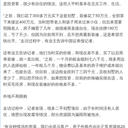
是投资客，很少有自住的情况。这些人平时基本在北京工作、生活。
“之前，我们花了300多万元买下这套别墅，装修花了50万元，全部算
下来接近400万元。当时想带老人和孩子周末过来小住，但后来需要
照顾老人，房子搁置了几年，就很难再直接自住。现在挂牌190万
元，亏了不少。但因为目前用不到，且不想再重新装修，还是希望尽
快出手。”走访过程中，有业主告诉中国证券报记者。
还有业主告诉记者，他们当时买的价格，和现在差不多。买了以后简
单装修，就一直出租。“之前，一个月的租金能到七八千元，很多周边
的人选择短租，一年租几个月，物业费以及基本的房子维护成本就出
来了，也挺合适。但目前，这边租金跌到了三四千元，且租别墅的人
变少了，所以想尽快出手。如果想投资，目前的价格确实很合适，当
时买毛坯房，和现在装修好的价格差不多。”
外地不再限购
走访过程中，记者发现，很多二手别墅项目，由于长时间没有人居
住，墙壁出现发霉等情况，部分房源因为漏雨而被泡水。
“有这种情况的房源，我们会提示客户，房子价格也会比正常房源低20